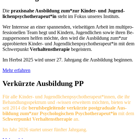
Die
praxisnahe Ausbildung zum*zur Kin­der- und Ju­gend­
lichen­psycho­thera­peut*in
steht im Fokus unseres Instituts.
Wer Interesse an einer spannenden, viel­sei­ti­gen Ar­beit im multi­pro­
fessio­nellen Team hegt und Kin­dern, Jugendlichen sowie ihren Be­
zugs­per­sonen helfen möchte, den wird die Ausbildung zum*zur
appro­bierten Kinder- und Jugend­lichen­psycho­thera­peut*in mit dem
Schwer­punkt
Ver­hal­tens­thera­pie
be­geis­tern.
Im Herbst 2025 wird unser 27. Jahrgang die Aus­bil­dung beginnen.
Mehr erfahren
Verkürzte Ausbildung PP
Für alle Kinder- und Jugend­lichen­psycho­the­ra­peut*in­nen, die ihr
Be­hand­lungs­spektrum und -wis­sen erweitern möchten, bieten wir
seit 2014 die
be­rufs­be­gleitende verkürzte post­gra­duale Aus­
bildung zum*zur Psy­cho­lo­gischen Psy­cho­thera­peut*in
mit dem
Schwer­punkt Ver­hal­tens­thera­pie
an.
Im Jahr 2026 startet unser fünfter Jahrgang.