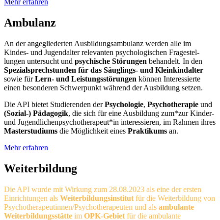
Mehr erfahren
Ambulanz
An der angegliederten Ausbildungsambulanz wer­den alle im
Kindes- und Jugendalter re­le­van­ten psy­cho­lo­gi­schen Frage­stel­
lungen un­ter­sucht und
psy­chi­sche Störungen
be­han­delt. In den
Spe­zial­sprech­stunden
für das Säuglings- und Klein­kind­alter
sowie für
Lern- und Leis­tungs­stö­rungen
können Interessierte
einen besonderen Schwer­punkt wäh­rend der Ausbildung setzen.
Die API bietet Studierenden der
Psy­cho­logie
,
Psy­cho­thera­pie
und
(Sozial-) Pä­da­gogik
, die sich für eine Ausbildung zum*zur Kinder-
und Jugend­lichen­psycho­thera­peut*in in­te­res­sieren, im Rahmen ihres
Mas­ter­studiums
die Möglichkeit eines
Prak­tikums
an.
Mehr erfahren
Weiterbildung
Die API wurde mit Wirkung zum 28.08.2023 als eine der ersten
Einrichtungen als
Weiterbildungsinstitut
für die Weiterbildung von
Psychotherapeutinnen/Psychotherapeuten und als
ambulante
Weiterbildungsstätte
im
OPK-Gebiet
für die ambulante