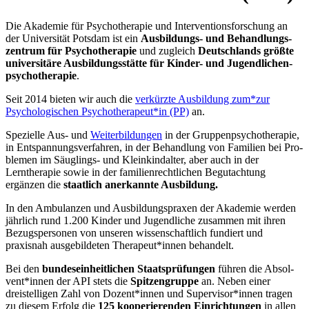
Die Akademie für Psychotherapie und In­ter­ven­tions­for­schung an
der Uni­ver­si­tät Pots­dam ist ein
Aus­bil­dungs- und Be­hand­lungs­
zentrum für Psy­cho­the­rapie
und zu­gleich
Deutsch­lands größte
uni­versi­täre Aus­bil­dungs­stätte für Kinder- und Ju­gend­lichen­
psycho­therapie
.
Seit 2014 bieten wir auch die
verkürzte Ausbildung zum*zur
Psycho­logischen Psy­cho­thera­peut*in (PP)
an.
Spezielle Aus- und
Weiterbildungen
in der Gruppen­psycho­therapie,
in Ent­span­nungs­ver­fahren, in der Behandlung von Familien bei Pro­
blemen im Säug­lings- und Klein­kind­alter, aber auch in der
Lerntherapie sowie in der fa­mi­lien­recht­lichen Begutachtung
ergänzen die
staatlich an­er­kannte Aus­bil­dung.
In den Ambulanzen und Ausbildungs­praxen der Akademie werden
jähr­lich rund 1.200 Kinder und Jugendliche zu­sam­men mit ihren
Bezugspersonen von unseren wissen­schaft­lich fundiert und
praxisnah ausgebildeten Thera­peut*innen be­handelt.
Bei den
bundeseinheitlichen Staats­prü­fungen
führen die Ab­sol­
vent*innen der API stets die
Spitzengruppe
an. Neben einer
dreistelligen Zahl von Do­zen­t*innen und Supervisor*innen tragen
zu diesem Erfolg die
125 ko­ope­rie­ren­den Einrichtungen
in allen