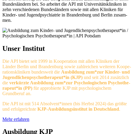
Bundesländern bei. So arbeitet die API mit Uni­ver­si­täts­kli­niken in
zehn ver­schie­denen Bundesländern sowie mit allen Kli­ni­ken für
Kinder- und Jugendpsychiatrie in Brandenburg und Berlin zu­sam­
men.
Unser Institut
Die API bietet seit 1999 in Kooperation mit allen Kli­ni­ken der
Länder Berlin und Bran­den­burg sowie zahl­rei­chen weiteren Koope­
ra­tions­kliniken bun­des­weit die
Ausbildung zum*zur Kinder- und
Ju­gend­lichen­psy­cho­thera­peut*in (KJP)
und seit 2014 zusätzlich
die
ver­kürzte Ausbildung zum*zur Psychologischen Psycho­the­
ra­peu­t*in (PP)
für appro­bier­te KJP mit psy­cho­lo­gischem
Grundberuf an.
Die API ist mit 514 Ab­sol­vent*innen (bis Herbst 2024) das größte
und erfolgreichste
KJP-Aus­bil­dungs­ins­ti­tut in Deut­schland
.
Mehr erfahren
Ausbildung KJP