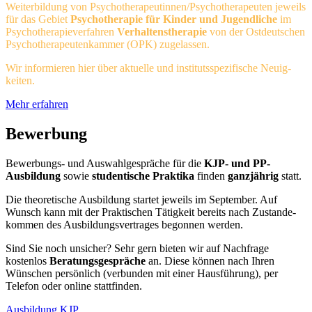
Weiterbildung von Psychotherapeutinnen/Psychotherapeuten jeweils
für das Gebiet
Psychotherapie für Kinder und Jugendliche
im
Psychotherapieverfahren
Verhaltenstherapie
von der Ostdeutschen
Psychotherapeutenkammer (OPK) zugelassen.
Wir infor­mieren hier über aktuelle und in­sti­tuts­spe­zi­fische Neuig­
keiten.
Mehr erfahren
Bewerbung
Bewerbungs- und Auswahlgespräche für die
KJP- und PP-
Ausbildung
sowie
stu­den­ti­sche Praktika
finden
ganz­jährig
statt.
Die theoretische Ausbildung startet jeweils im Sep­tem­ber. Auf
Wunsch kann mit der Praktischen Tä­tig­keit bereits nach Zustande­
kom­men des Aus­bildungs­ver­trages be­gon­nen werden.
Sind Sie noch unsicher? Sehr gern bieten wir auf Nachfrage
kostenlos
Be­ra­tungs­ge­spräche
an. Diese können nach Ihren
Wünschen persön­lich (verbunden mit einer Haus­führung), per
Telefon oder online statt­finden.
Ausbildung KJP